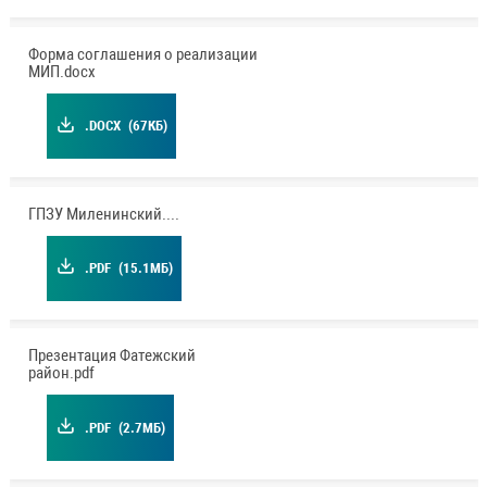
Форма соглашения о реализации
МИП.docx
.DOCX
(67КБ)
ГПЗУ Миленинский.pdf
.PDF
(15.1МБ)
Презентация Фатежский
район.pdf
.PDF
(2.7МБ)